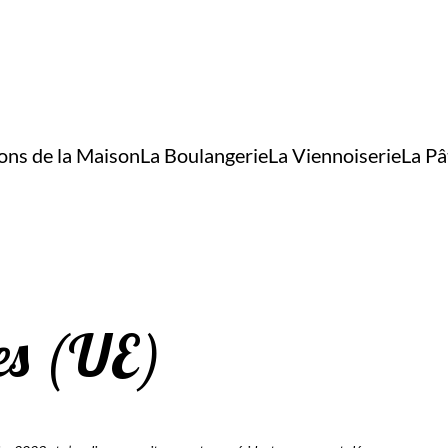
ons de la Maison
La Boulangerie
La Viennoiserie
La Pâ
ies (UE)