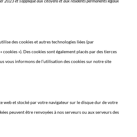
nvier 2023 et s’applique aux citoyens et aux résidents permanents légaux
 utilise des cookies et autres technologies liées (par
 « cookies »). Des cookies sont également placés par des tierces
 vous informons de l’utilisation des cookies sur notre site
ite web et stocké par votre navigateur sur le disque dur de votre
ckées peuvent être renvoyées à nos serveurs ou aux serveurs des